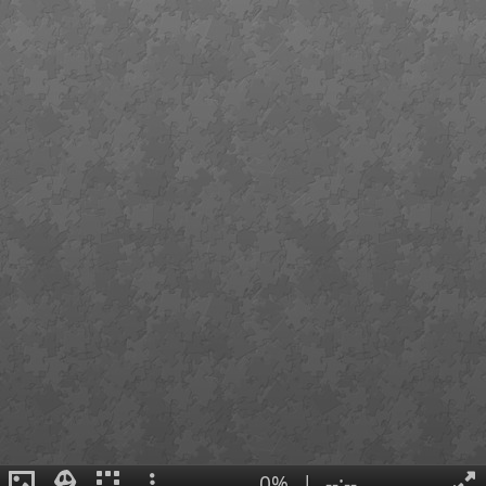
0%
|
--:--