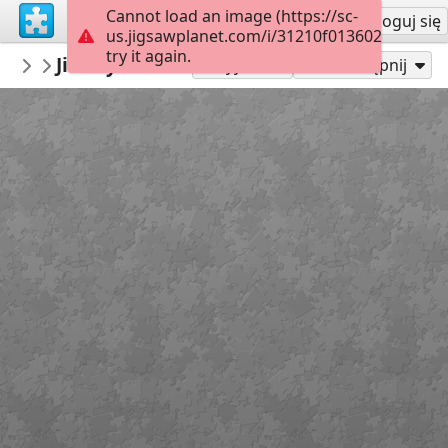
Cannot load an image (https://sc-
Załóż konto
Zaloguj się
us.jigsawplanet.com/i/31210f0136024705001
try it again.
montgomerymfa
Jimmy Lee Sudduth_Log Cabin_Easy
...
36
Graj jako
Udostępnij