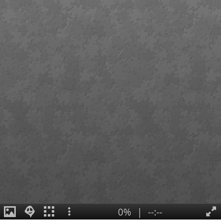
0%
|
--:--