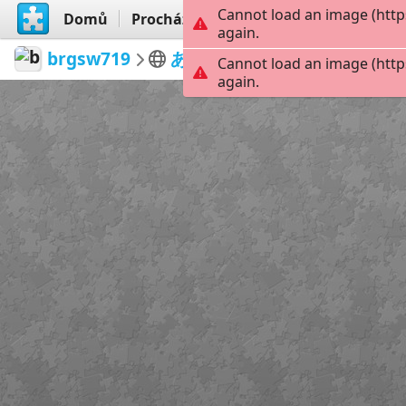
Cannot load an image (http
Domů
Procházet
Vytvořit
again.
brgsw719
あいぽ
DQO0axP
42
Cannot load an image (http
again.