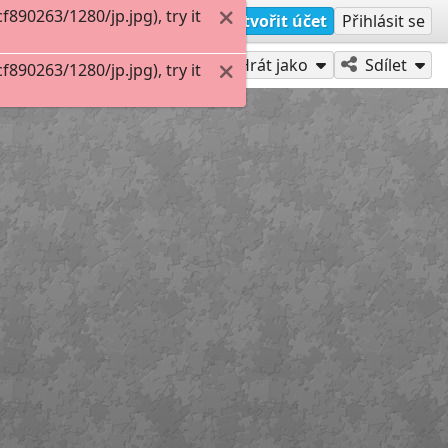
90263/1280/jp.jpg), try it
Vytvořit účet
Přihlásit se
Hrát jako
Sdílet
90263/1280/jp.jpg), try it