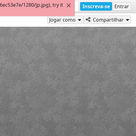
c53e7e/1280/jp.jpg), try it
Inscreva-se
Entrar
Jogar como
Compartilhar