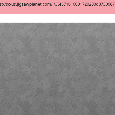
s://sc-us.jigsawplanet.com/i/36f571016001720200d87306676e