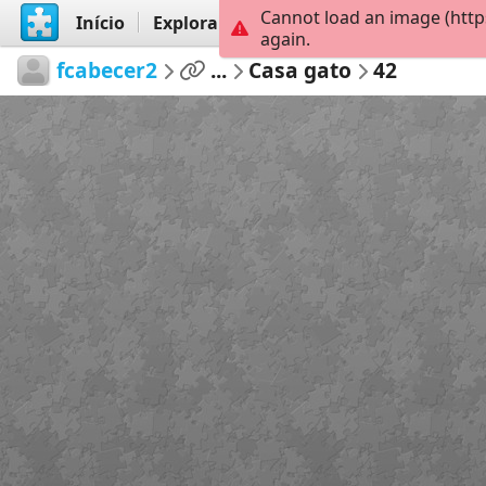
Cannot load an image (http
Início
Explorar
Criar
again.
fcabecer2
...
Casa gato
42