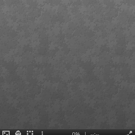
0%
|
--:--