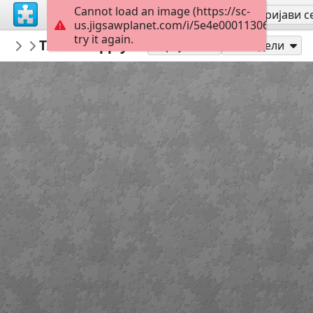
Cannot load an image (https://sc-
Региструј се
Пријави с
us.jigsawplanet.com/i/5e4e00011306000800d
try it again.
Informatiebord
TrafficSupply BV
Nederlandse verkeersborden
130
Играј као
Подели