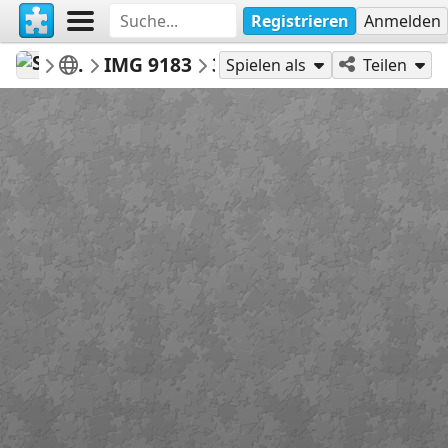
Registrieren
Anmelden
Stallman55
Tonya Kappes
IMG 9183
35
Spielen als
Teilen