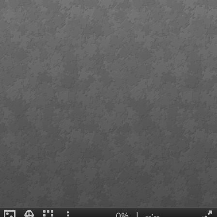
0%
|
--:--