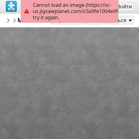
Cannot load an image (https://sc-
Регистрация
Войти
us.jigsawplanet.com/i/3a9fe1004e0f6906001a
try it again.
TechDiva
Meditation
...
45
Играть как
Поделиться