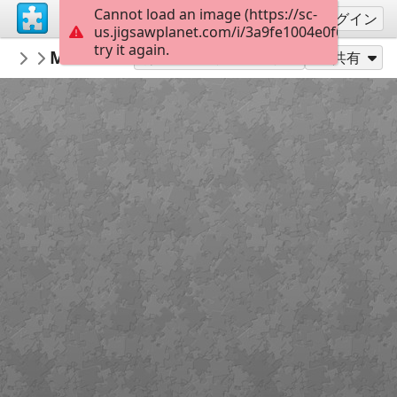
Cannot load an image (https://sc-
サインアップ
ログイン
us.jigsawplanet.com/i/3a9fe1004e0f6906001a
try it again.
TechDiva
Meditation
...
45
別のピース数でプレイ
共有