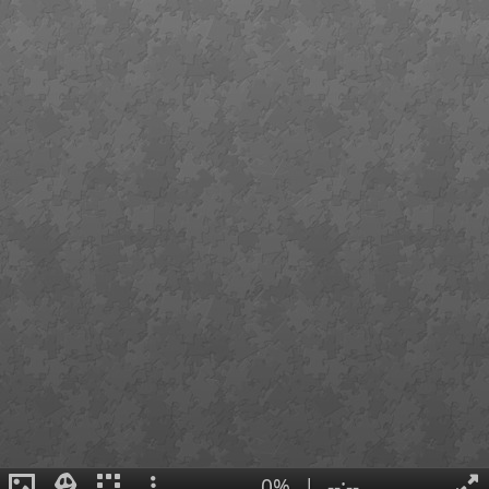
0%
|
--:--