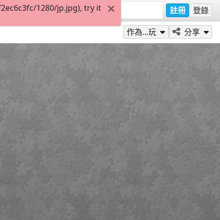
c6c3fc/1280/jp.jpg), try it
註冊
登錄
作為...玩
分享