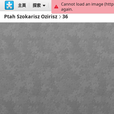
Cannot load an image (http
主頁
探索
創建
again.
Ptah Szokarisz Ozirisz
36