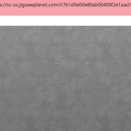
s://sc-us.jigsawplanet.com/i/7b1d5e00e80ab00400f2e1aad72e