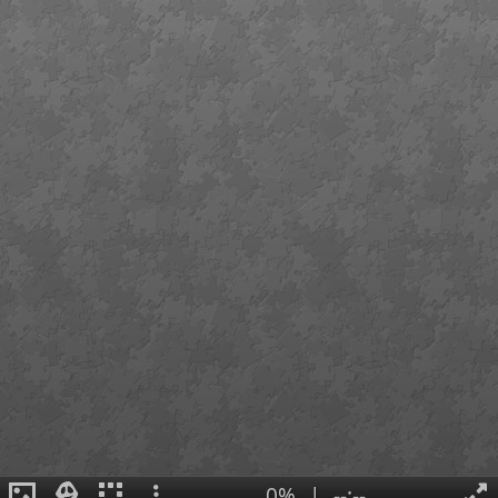
0%
|
--:--