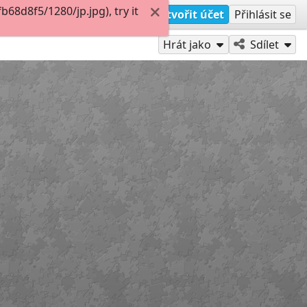
8d8f5/1280/jp.jpg), try it
Vytvořit účet
Přihlásit se
Hrát jako
Sdílet