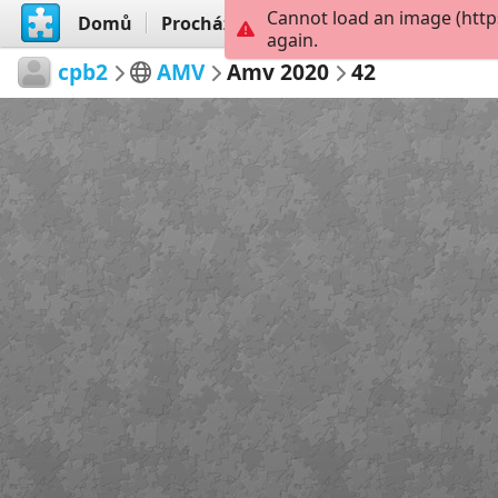
Cannot load an image (http
Domů
Procházet
Vytvořit
again.
cpb2
AMV
Amv 2020
42