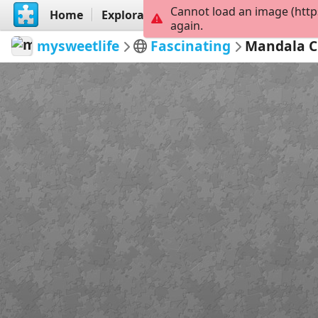
Cannot load an image (http
Home
Explorar
Criar
again.
mysweetlife
Fascinating
Mandala C