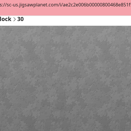
s://sc-us.jigsawplanet.com/i/ae2c2e006b00000800468e851f59
lock
30