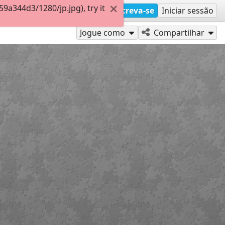
a344d3/1280/jp.jpg), try it
Inscreva-se
Iniciar sessão
Jogue como
Compartilhar