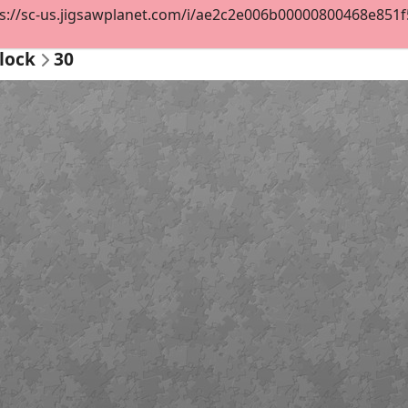
s://sc-us.jigsawplanet.com/i/ae2c2e006b00000800468e851f59
lock
30