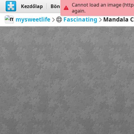
Cannot load an image (http
Kezdőlap
Böngészés
Létrehoz
again.
mysweetlife
Fascinating
Mandala C