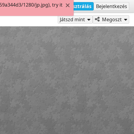
a344d3/1280/jp.jpg), try it
Regisztrálás
Bejelentkezés
Játszd mint
Megoszt