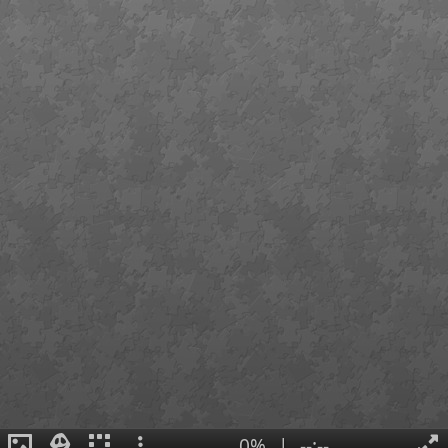
0%
|
--:--