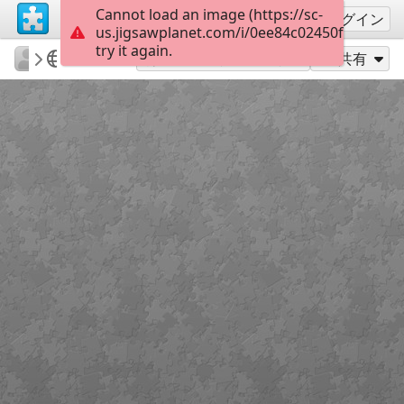
Cannot load an image (https://sc-
サインアップ
ログイン
us.jigsawplanet.com/i/0ee84c02450fb00400dd
try it again.
sodb2018
книга
літо
35
別のピース数でプレイ
共有