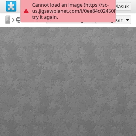
Cannot load an image (https://sc-
Mendaftar
Masuk
us.jigsawplanet.com/i/0ee84c02450fb00400dd
try it again.
sodb2018
книга
літо
35
Mainkan sebagai
Bagikan