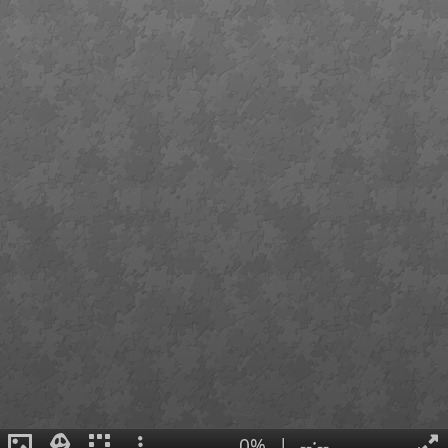
0%
|
--:--