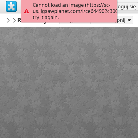
Cannot load an image (https://sc-
Załóż konto
Zaloguj się
us.jigsawplanet.com/i/ce644902c3000008009f
try it again.
PickUpThePieces
Red Rosey Door
Architecture Houses Buildings
300
Graj jako
Udostępnij