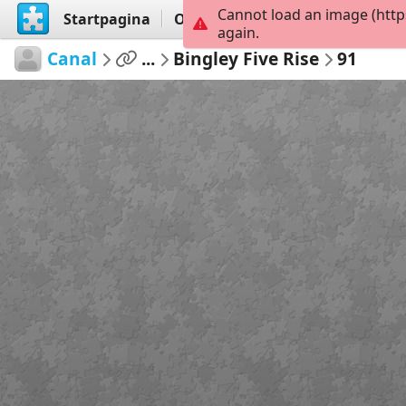
Cannot load an image (http
Startpagina
Ontdekken
Maak
again.
Canal
...
Bingley Five Rise
91