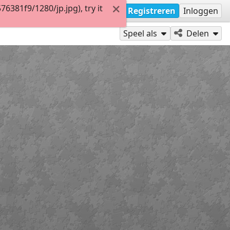
381f9/1280/jp.jpg), try it
Registreren
Inloggen
Speel als
Delen