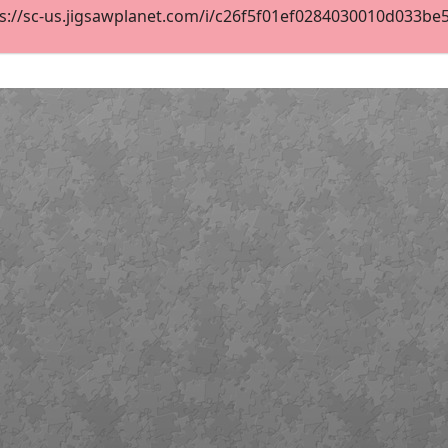
s://sc-us.jigsawplanet.com/i/c26f5f01ef0284030010d033be576