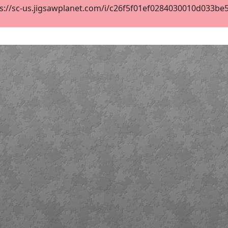
s://sc-us.jigsawplanet.com/i/c26f5f01ef0284030010d033be576