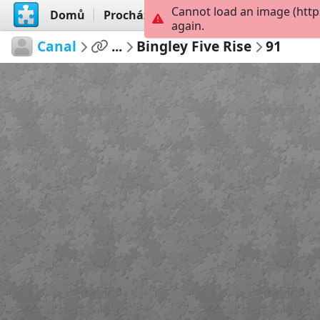
Cannot load an image (http
Domů
Procházet
Vytvořit
again.
Canal
...
Bingley Five Rise
91