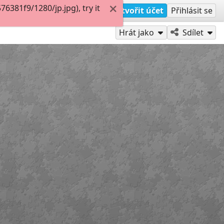
381f9/1280/jp.jpg), try it
Vytvořit účet
Přihlásit se
Hrát jako
Sdílet