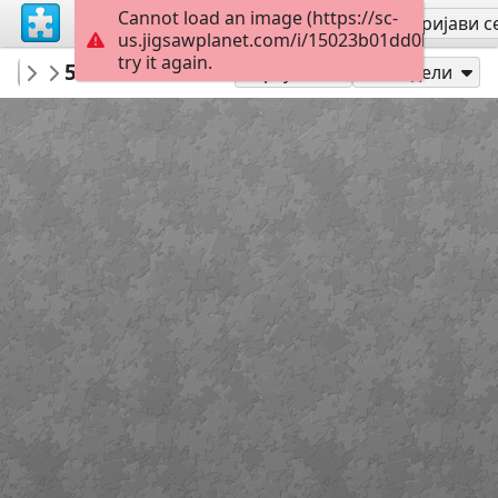
Cannot load an image (https://sc-
Региструј се
Пријави с
us.jigsawplanet.com/i/15023b01dd0b1807005
try it again.
MUSEOTEXTIL
50 Tw Wr in B
...
88
Играј као
Подели