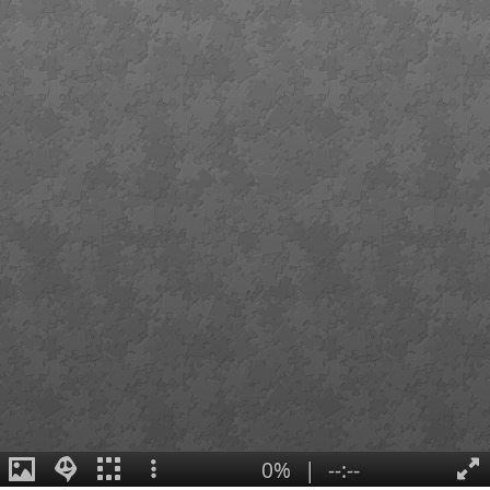
0%
|
--:--