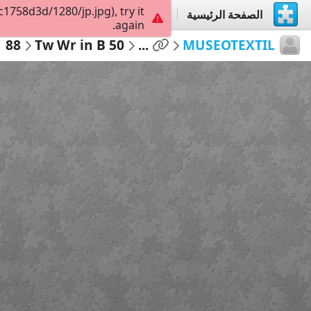
758d3d/1280/jp.jpg), try it
الصفحة الرئيسية
إستكشاف
إنشاء
again.
88
50 Tw Wr in B
...
MUSEOTEXTIL