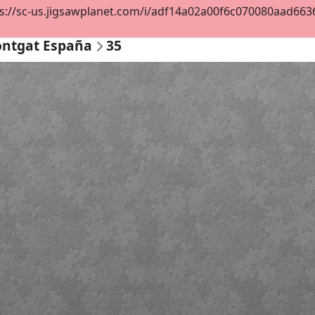
s://sc-us.jigsawplanet.com/i/adf14a02a00f6c070080aad6636f5
ontgat España
35