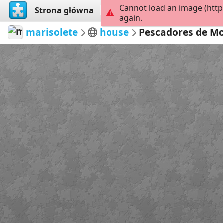
Cannot load an image (http
Strona główna
Przeglądaj
Stwórz
again.
marisolete
house
Pescadores de M