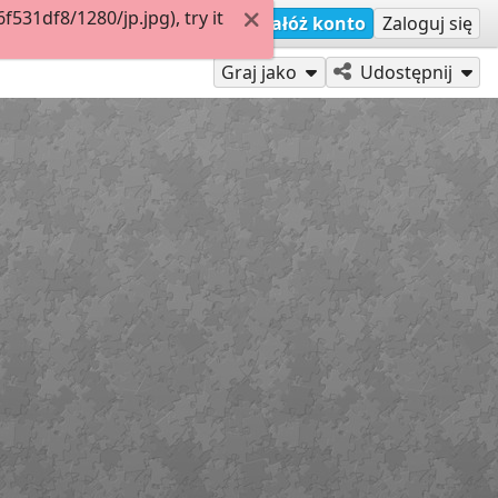
31df8/1280/jp.jpg), try it
Załóż konto
Zaloguj się
Graj jako
Udostępnij