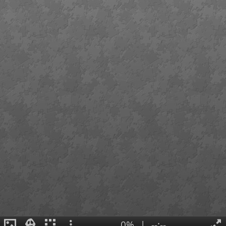
0%
|
--:--