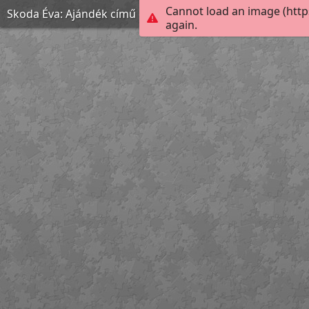
Cannot load an image (http
Skoda Éva: Ajándék című diófapác rajza
again.