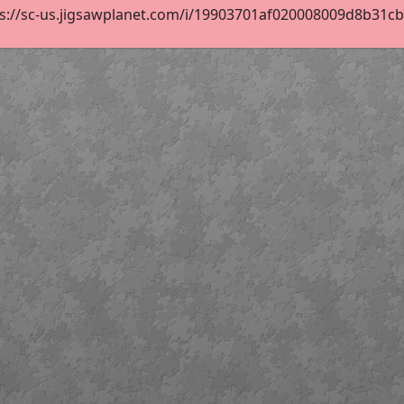
s://sc-us.jigsawplanet.com/i/19903701af020008009d8b31cb25