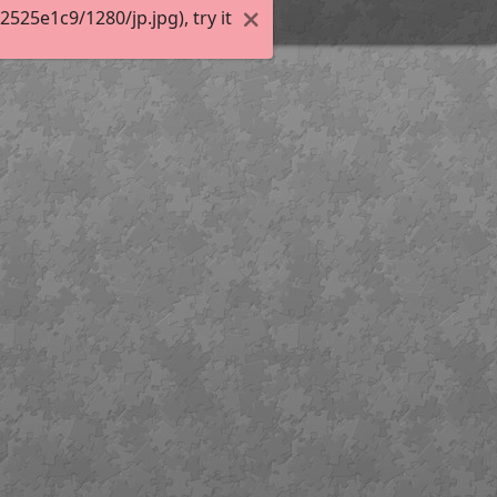
25e1c9/1280/jp.jpg), try it