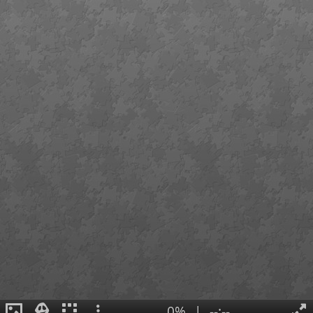
0%
|
--:--