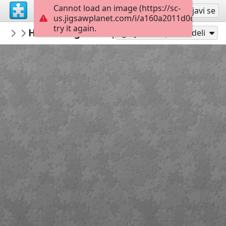
Cannot load an image (https://sc-
Registruj se
Prijavi se
us.jigsawplanet.com/i/a160a2011d0d000800c
try it again.
anneninokulu
Haftanın günleri puzzle anneninokulu.
OKUL
Igraj kao
Podeli