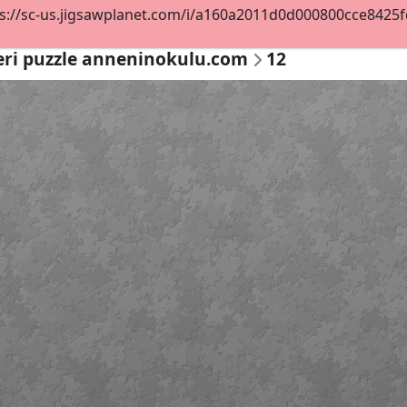
s://sc-us.jigsawplanet.com/i/a160a2011d0d000800cce8425fd2
eri puzzle anneninokulu.com
12