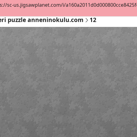
s://sc-us.jigsawplanet.com/i/a160a2011d0d000800cce8425fd2
eri puzzle anneninokulu.com
12