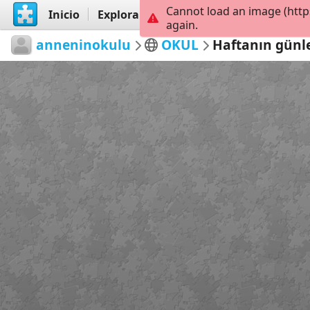
Cannot load an image (http
Inicio
Explorar
Crear
again.
anneninokulu
OKUL
Haftanın günl