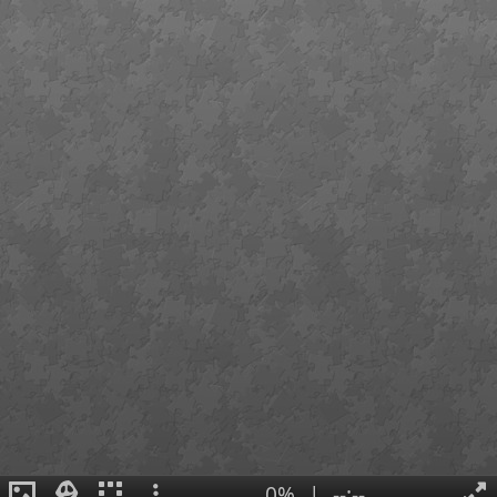
0%
|
--:--