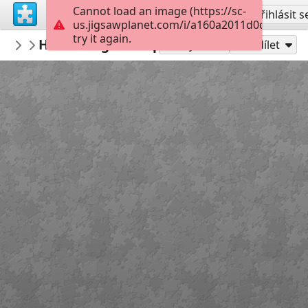
Cannot load an image (https://sc-
Vytvořit účet
Přihlásit s
us.jigsawplanet.com/i/a160a2011d0d000800c
try it again.
anneninokulu
Haftanın günleri puzzle anneninokulu.
OKUL
Hrát jako
Sdílet