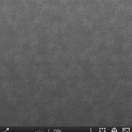
--:--
|
0%