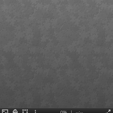
0%
|
--:--