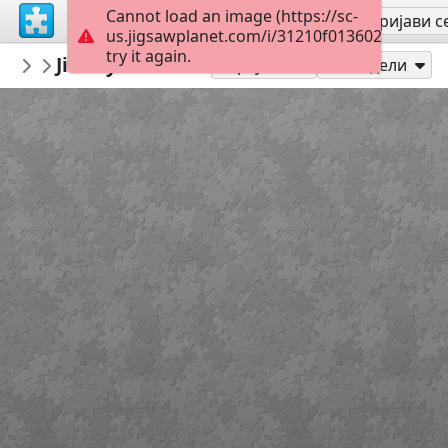
Cannot load an image (https://sc-
Региструј се
Пријави с
us.jigsawplanet.com/i/31210f0136024705001
try it again.
montgomerymfa
Jimmy Lee Sudduth_Log Cabin_Hard
...
25
Играј као
Подели