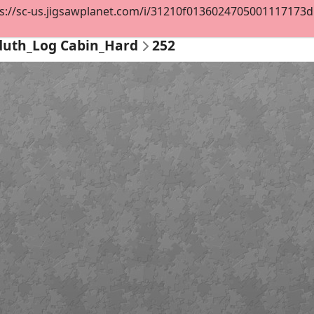
s://sc-us.jigsawplanet.com/i/31210f0136024705001117173d52
duth_Log Cabin_Hard
252