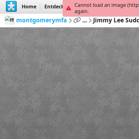
Cannot load an image (http
Home
Entdecken
Erstellen
again.
montgomerymfa
...
Jimmy Lee Sud