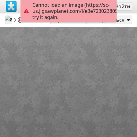
Cannot load an image (https://sc-
Регистрация
Войти
us.jigsawplanet.com/i/e3e72302380500080056
try it again.
alexia1676
food
Food
180
Играть как
Поделиться