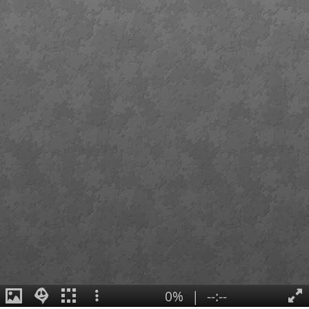
0%
|
--:--