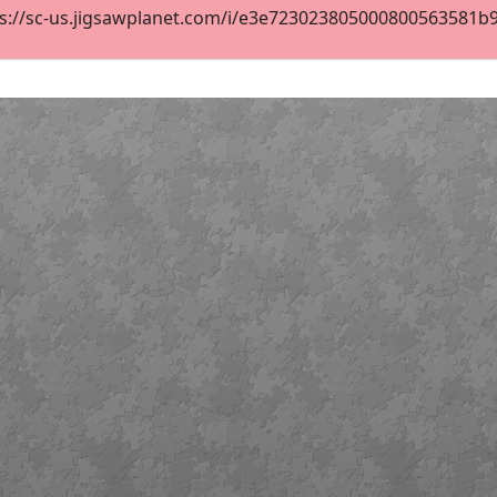
s://sc-us.jigsawplanet.com/i/e3e723023805000800563581b9f9