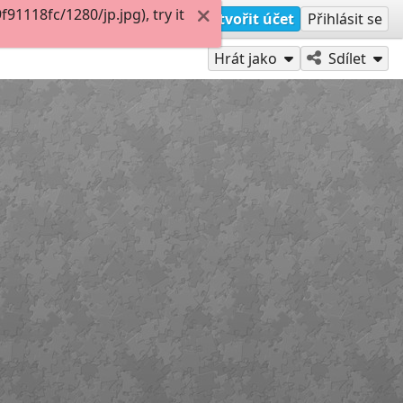
1118fc/1280/jp.jpg), try it
Vytvořit účet
Přihlásit se
Hrát jako
Sdílet