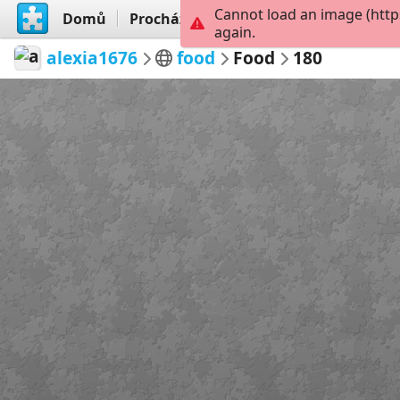
Cannot load an image (http
Domů
Procházet
Vytvořit
again.
alexia1676
food
Food
180