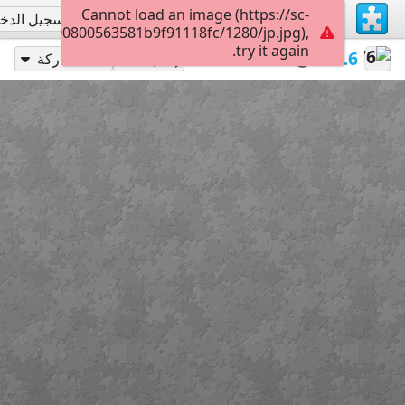
Cannot load an image (https://sc-
تسجيل الاشتراك
تسجيل الدخ
3023805000800563581b9f91118fc/1280/jp.jpg),
try it again.
180
Food
food
alexia1676
إلعب بـ
مشاركة