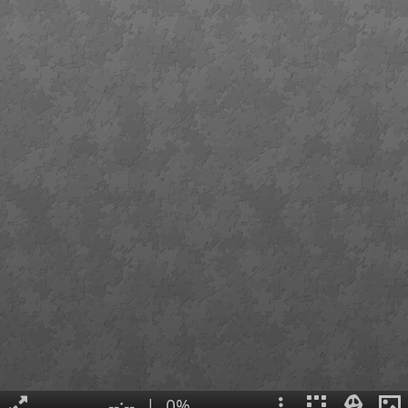
--:--
|
0%