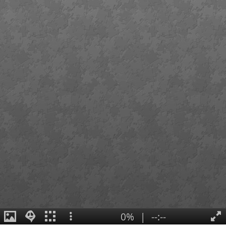
0%
|
--:--