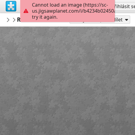
Cannot load an image (https://sc-
Vytvořit účet
Přihlásit s
us.jigsawplanet.com/i/b4234b02450a000800b
try it again.
PickUpThePieces
Riva del Garda Italy
Architecture Houses Buildings
300
Hrát jako
Sdílet