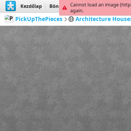
Cannot load an image (http
Kezdőlap
Böngészés
Létrehoz
again.
PickUpThePieces
Architecture House