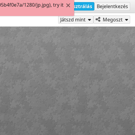
4f0e7a/1280/jp.jpg), try it
Regisztrálás
Bejelentkezés
Játszd mint
Megoszt