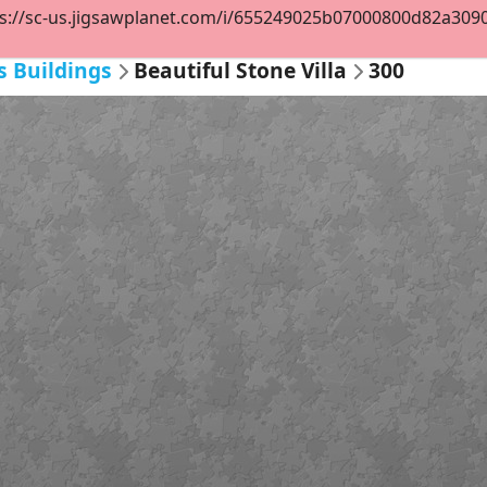
s://sc-us.jigsawplanet.com/i/655249025b07000800d82a30905b
s Buildings
Beautiful Stone Villa
300