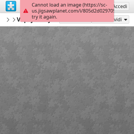
Cannot load an image (https://sc-
Registrati
Accedi
us.jigsawplanet.com/i/805d2d0297058007009
try it again.
Marica
Vapaj Zemlje! KV OŠ 4. r
4 razred
28
Gioca con
Condividi