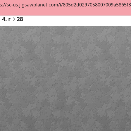
s://sc-us.jigsawplanet.com/i/805d2d0297058007009a5865f33a
 4. r
28