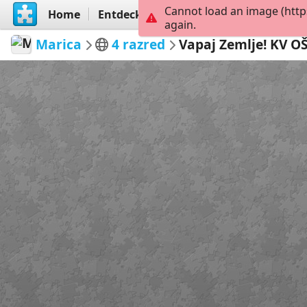
Cannot load an image (http
Home
Entdecken
Erstellen
again.
Marica
4 razred
Vapaj Zemlje! KV OŠ