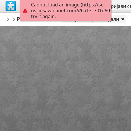
Cannot load an image (https://sc-
Региструј се
Пријави с
us.jigsawplanet.com/i/6a13c701d5034006006
try it again.
LCDR1635
Panavia Tornado ECR
Military Aircraft
300
Играј као
Подели