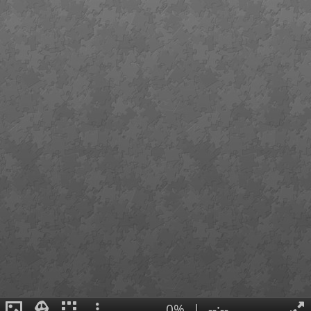
0%
|
--:--