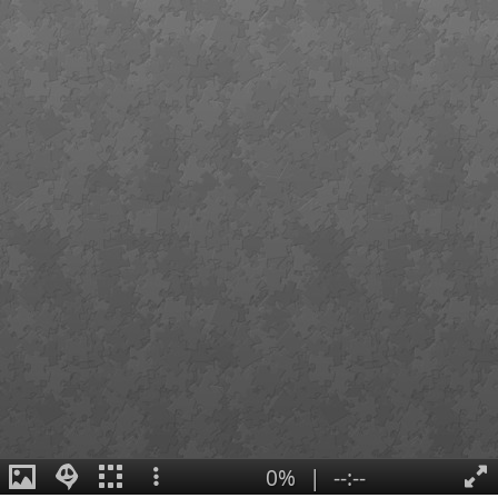
0%
|
--:--