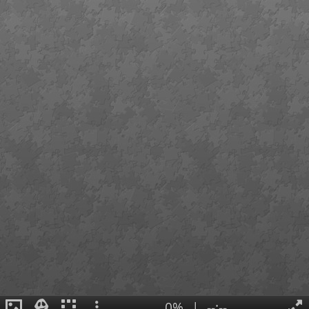
0%
|
--:--