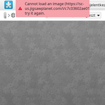
Cannot load an image (https://sc-
Regisztrálás
Bejelentke
us.jigsawplanet.com/i/c7c03602ae017a0200a
try it again.
Errolx
Country Lane
Carolers
180
Játszd mint
Megoszt