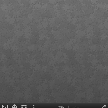
0%
|
--:--