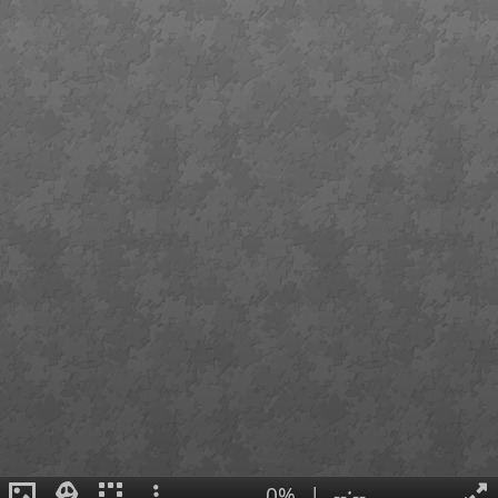
0%
|
--:--