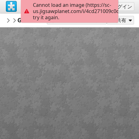
Cannot load an image (https://sc-
サインアップ
ログイン
us.jigsawplanet.com/i/4cd271009c0d000800ac
try it again.
stenanais
Grenouilles
albums accessibles
6
別のピース数でプレイ
共有