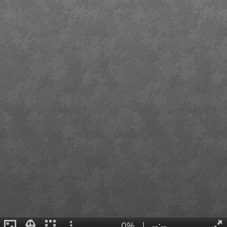
0%
|
--:--