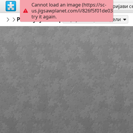
Cannot load an image (https://sc-
Региструј се
Пријави с
us.jigsawplanet.com/i/826f5f01de03dc05004
try it again.
Canal
Pontcysyllte Aqueduct
...
36
Играј као
Подели