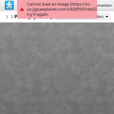
Cannot load an image (https://sc-
Registrieren
Anmelden
us.jigsawplanet.com/i/826f5f01de03dc05004
try it again.
Canal
Pontcysyllte Aqueduct
...
36
Spielen als
Teilen