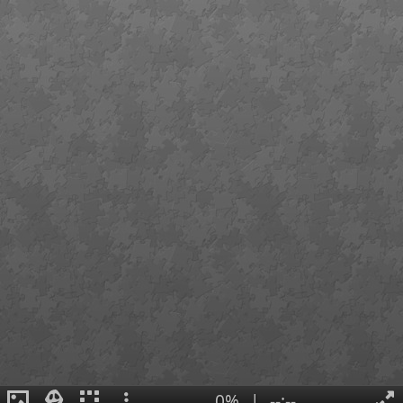
0%
|
--:--