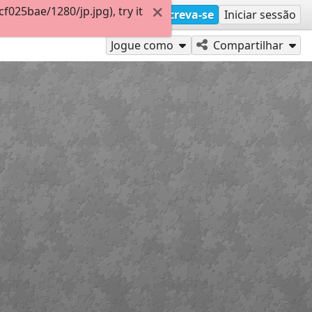
025bae/1280/jp.jpg), try it
Inscreva-se
Iniciar sessão
Jogue como
Compartilhar