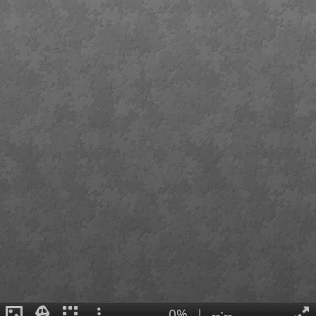
0%
|
--:--