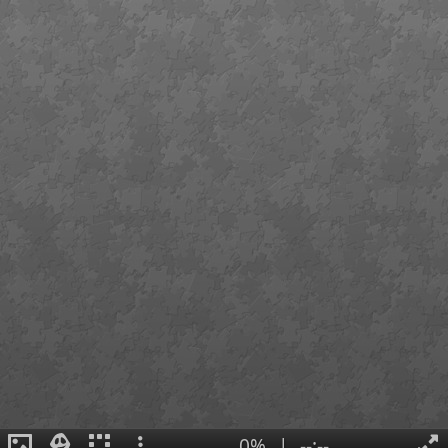
0%
|
--:--