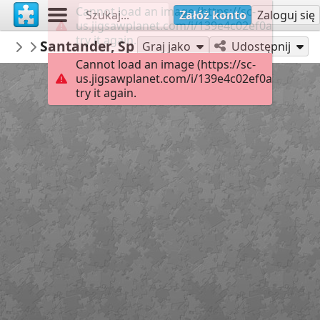
Cannot load an image (https://sc-
Załóż konto
Zaloguj się
us.jigsawplanet.com/i/139e4c02ef0a000800f0
try it again.
Calsifer
Santander, Spain
Landscapes
299
Graj jako
Udostępnij